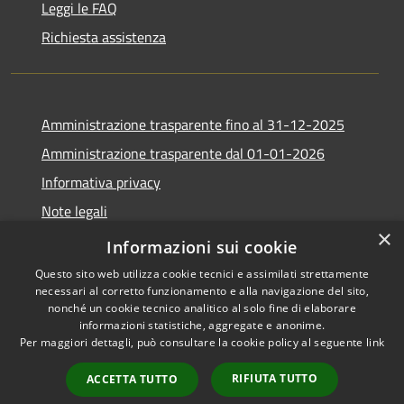
Leggi le FAQ
Richiesta assistenza
Amministrazione trasparente fino al 31-12-2025
Amministrazione trasparente dal 01-01-2026
Informativa privacy
Note legali
×
Dichiarazione di accessibilità
Informazioni sui cookie
Questo sito web utilizza cookie tecnici e assimilati strettamente
necessari al corretto funzionamento e alla navigazione del sito,
nonché un cookie tecnico analitico al solo fine di elaborare
informazioni statistiche, aggregate e anonime.
RSS
Copyright © 2026 • Comune di
Per maggiori dettagli, può consultare la cookie policy al seguente
link
Accessibilità
Villimpenta • Powered by
Privacy
Municipium
Accesso
•
RIFIUTA TUTTO
ACCETTA TUTTO
Cookie
redazione