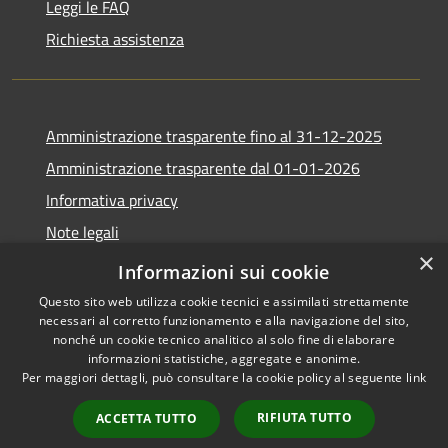
Leggi le FAQ
Richiesta assistenza
Amministrazione trasparente fino al 31-12-2025
Amministrazione trasparente dal 01-01-2026
Informativa privacy
Note legali
×
Dichiarazione di accessibilità
Informazioni sui cookie
Questo sito web utilizza cookie tecnici e assimilati strettamente
necessari al corretto funzionamento e alla navigazione del sito,
nonché un cookie tecnico analitico al solo fine di elaborare
informazioni statistiche, aggregate e anonime.
RSS
Copyright © 2026 • Comune di
Per maggiori dettagli, può consultare la cookie policy al seguente
link
Accessibilità
Villimpenta • Powered by
Privacy
Municipium
Accesso
•
RIFIUTA TUTTO
ACCETTA TUTTO
Cookie
redazione