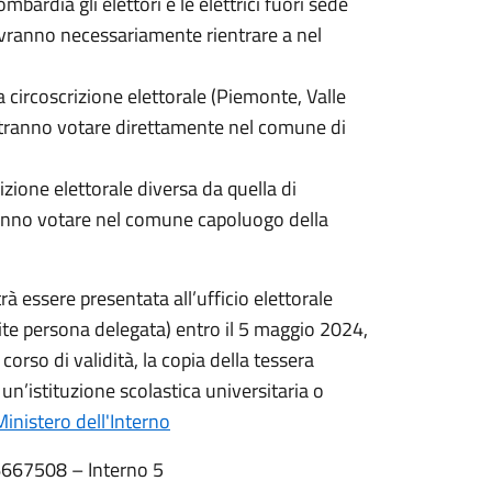
ardia gli elettori e le elettrici fuori sede
ranno necessariamente rientrare a nel
circoscrizione elettorale (Piemonte, Valle
e potranno votare direttamente nel comune di
zione elettorale diversa da quella di
otranno votare nel comune capoluogo della
rà essere presentata all’ufficio elettorale
te persona delegata) entro il 5 maggio 2024,
rso di validità, la copia della tessera
o un’istituzione scolastica universitaria o
inistero dell'Interno
76667508 – Interno 5