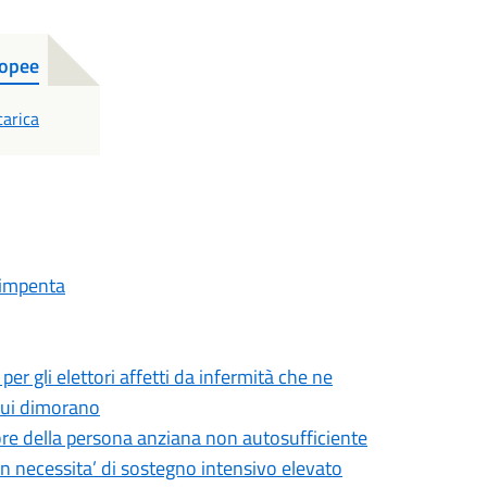
ropee
DF
carica
llimpenta
r gli elettori affetti da infermità che ne
 cui dimorano
ore della persona anziana non autosufficiente
on necessita’ di sostegno intensivo elevato