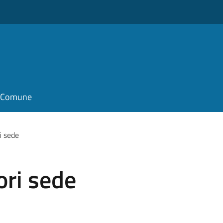
il Comune
i sede
ori sede