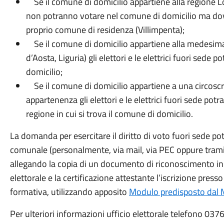
Se il comune di domicilio appartiene alla regione Lomb
non potranno votare nel comune di domicilio ma dov
proprio comune di residenza (Villimpenta);
Se il comune di domicilio appartiene alla medesima 
d’Aosta, Liguria) gli elettori e le elettrici fuori sed
domicilio;
Se il comune di domicilio appartiene a una circoscri
appartenenza gli elettori e le elettrici fuori sede p
regione in cui si trova il comune di domicilio.
La domanda per esercitare il diritto di voto fuori sede pot
comunale (personalmente, via mail, via PEC oppure trami
allegando la copia di un documento di riconoscimento in co
elettorale e la certificazione attestante l’iscrizione press
formativa, utilizzando apposito
Modulo predisposto dal M
Per ulteriori informazioni ufficio elettorale telefono 03