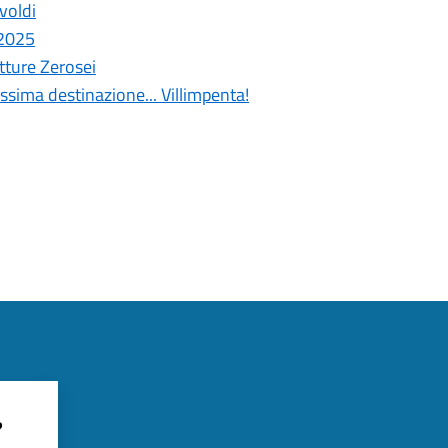
voldi
 2025
etture Zerosei
ssima destinazione... Villimpenta!
?