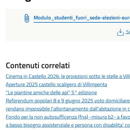
Modulo_studenti_fuori_sede-elezioni-eu
P
S
Contenuti correlati
Cinema in Castello 2026: le proiezioni sotto le stelle a Vi
Aperture 2025 castello scaligero di Villimpenta
"Le piantine amiche delle api" 5° edizione
Referendum popolari 8 e 9 giugno 2025 voto domiciliare pe
rendano impossibile l’allontanamento dall’abitazione in
Fondo per la non autosufficenza (fna) -misura b2- a fav
a basso bisogno assistenziale e persona con disabilita’ c