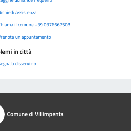
Richiedi Assistenza
Chiama il comune +39 0376667508
Prenota un appuntamento
lemi in città
Segnala disservizio
Comune di Villimpenta