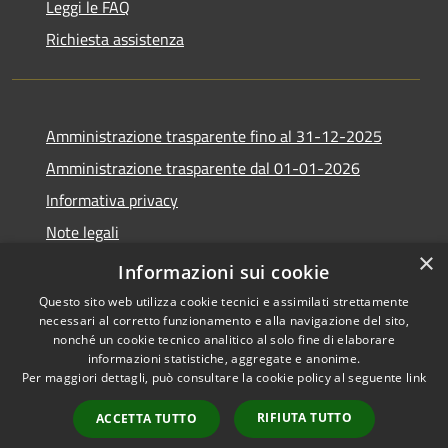
Leggi le FAQ
Richiesta assistenza
Amministrazione trasparente fino al 31-12-2025
Amministrazione trasparente dal 01-01-2026
Informativa privacy
Note legali
×
Dichiarazione di accessibilità
Informazioni sui cookie
Questo sito web utilizza cookie tecnici e assimilati strettamente
necessari al corretto funzionamento e alla navigazione del sito,
nonché un cookie tecnico analitico al solo fine di elaborare
informazioni statistiche, aggregate e anonime.
RSS
Copyright © 2026 • Comune di
Per maggiori dettagli, può consultare la cookie policy al seguente
link
Accessibilità
Villimpenta • Powered by
Privacy
Municipium
Accesso
•
RIFIUTA TUTTO
ACCETTA TUTTO
Cookie
redazione