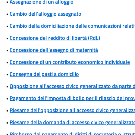
•
Assegnazione di un alloggio
•
Cambio dell'alloggio assegnato
•
Cambio della domiciliazione delle comunicazioni rela
•
Concessione del reddito di libertà (RdL)
•
Concessione dell'assegno di maternità
•
Concessione di un contributo economico individuale
•
Consegna dei pasti a domicilio
•
Opposizione all'accesso civico generalizzato da parte d
•
Pagamento dell'imposta di bollo per il rilascio del pr
•
Riesame dell'opposizione all'accesso civico generalizza
•
Riesame della domanda di accesso civico generalizzat
•
Rimborso del pagamento di diritti di segreteria o istrut