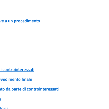
tive a un procedimento
i controinteressati
ovvedimento finale
to da parte di controinteressati
o
toria