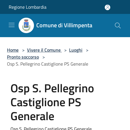
Salta al contenuto principale
Regione Lombardia
Comune di Villimpenta
Home
>
Vivere il Comune
>
Luoghi
>
Pronto soccorso
>
Osp S. Pellegrino Castiglione PS Generale
Osp S. Pellegrino
Castiglione PS
Generale
Osp S. Pellegrino Castiglione PS Generale