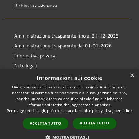
Richiesta assistenza
Amministrazione trasparente fino al 31-12-2025
Amministrazione trasparente dal 01-01-2026
Informativa privacy
Note legali
×
Dichiarazione di accessibilità
Informazioni sui cookie
Questo sito web utilizza cookie tecnici e assimilati strettamente
necessari al corretto funzionamento e alla navigazione del sito,
nonché un cookie tecnico analitico al solo fine di elaborare
informazioni statistiche, aggregate e anonime.
RSS
Copyright © 2026 • Comune di
Per maggiori dettagli, può consultare la cookie policy al seguente
link
Accessibilità
Villimpenta • Powered by
Privacy
Municipium
Accesso
•
RIFIUTA TUTTO
ACCETTA TUTTO
Cookie
redazione
Mappa del sito
MOSTRA DETTAGLI