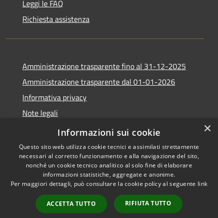
Leggi le FAQ
Richiesta assistenza
Amministrazione trasparente fino al 31-12-2025
Amministrazione trasparente dal 01-01-2026
Informativa privacy
Note legali
×
Dichiarazione di accessibilità
Informazioni sui cookie
Questo sito web utilizza cookie tecnici e assimilati strettamente
necessari al corretto funzionamento e alla navigazione del sito,
nonché un cookie tecnico analitico al solo fine di elaborare
informazioni statistiche, aggregate e anonime.
RSS
Copyright © 2026 • Comune di
Per maggiori dettagli, può consultare la cookie policy al seguente
link
Accessibilità
Villimpenta • Powered by
Privacy
Municipium
Accesso
•
RIFIUTA TUTTO
ACCETTA TUTTO
Cookie
redazione