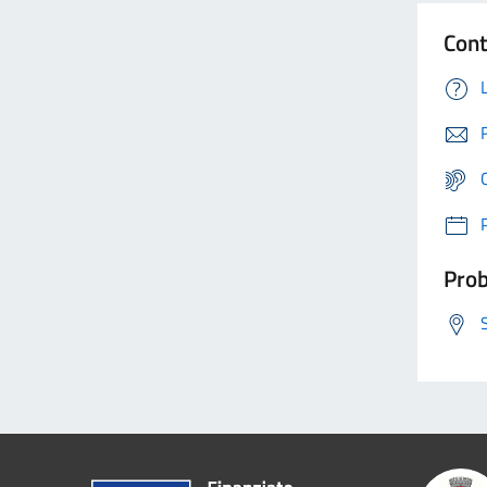
Cont
Prob