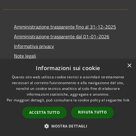
Amministrazione trasparente fino al 31-12-2025
Amministrazione trasparente dal 01-01-2026
Informativa privacy
Note legali
×
Dichiarazione di accessibilità
Informazioni sui cookie
Questo sito web utilizza cookie tecnici e assimilati strettamente
necessari al corretto funzionamento e alla navigazione del sito,
nonché un cookie tecnico analitico al solo fine di elaborare
informazioni statistiche, aggregate e anonime.
RSS
Copyright © 2026 • Comune di
Per maggiori dettagli, può consultare la cookie policy al seguente
link
Accessibilità
Villimpenta • Powered by
Privacy
Municipium
Accesso
•
RIFIUTA TUTTO
ACCETTA TUTTO
Cookie
redazione
Mappa del sito
MOSTRA DETTAGLI