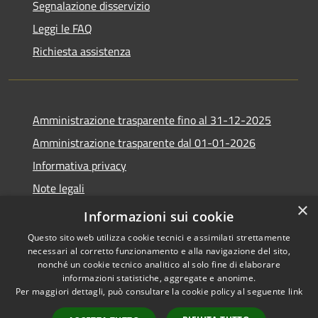
Segnalazione disservizio
Leggi le FAQ
Richiesta assistenza
Amministrazione trasparente fino al 31-12-2025
Amministrazione trasparente dal 01-01-2026
Informativa privacy
Note legali
×
Dichiarazione di accessibilità
Informazioni sui cookie
Questo sito web utilizza cookie tecnici e assimilati strettamente
necessari al corretto funzionamento e alla navigazione del sito,
nonché un cookie tecnico analitico al solo fine di elaborare
informazioni statistiche, aggregate e anonime.
RSS
Copyright © 2026 • Comune di
Per maggiori dettagli, può consultare la cookie policy al seguente
link
Accessibilità
Villimpenta • Powered by
Privacy
Municipium
Accesso
•