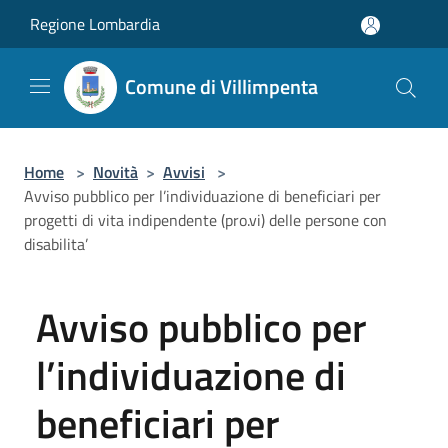
Salta al contenuto principale
Regione Lombardia
Comune di Villimpenta
Home
>
Novità
>
Avvisi
>
Avviso pubblico per l’individuazione di beneficiari per
progetti di vita indipendente (pro.vi) delle persone con
disabilita’
Avviso pubblico per
l’individuazione di
beneficiari per