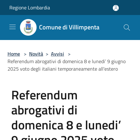
Salta al contenuto principale
Regione Lombardia
Comune di Villimpenta
Home
>
Novità
>
Avvisi
>
Referendum abrogativi di domenica 8 e lunedi’ 9 giugno
2025 voto degli italiani temporaneamente all'estero
Referendum
abrogativi di
domenica 8 e lunedi’
9 giugno 2025 voto