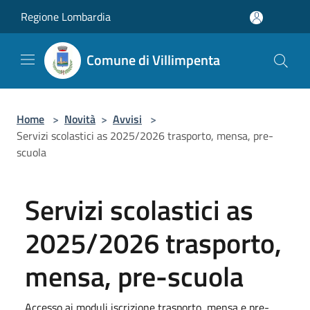
Salta al contenuto principale
Regione Lombardia
Comune di Villimpenta
Home
>
Novità
>
Avvisi
>
Servizi scolastici as 2025/2026 trasporto, mensa, pre-
scuola
Servizi scolastici as
2025/2026 trasporto,
mensa, pre-scuola
Accesso ai moduli iscrizione trasporto, mensa e pre-